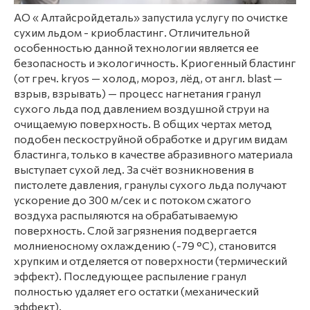
АО « Алтайсройдеталь» запустила услугу по очистке
сухим льдом - криобластинг. Отличительной
особенностью данной технологии является ее
безопасность и экологичность. Криогенный бластинг
(от греч. kryos — холод, мороз, лёд, от англ. blast —
взрыв, взрывать) — процесс нагнетания гранул
сухого льда под давлением воздушной струи на
очищаемую поверхность. В общих чертах метод
подобен пескоструйной обработке и другим видам
бластинга, только в качестве абразивного материала
выступает сухой лед. За счёт возникновения в
пистолете давления, гранулы сухого льда получают
ускорение до 300 м/сек и с потоком сжатого
воздуха распыляются на обрабатываемую
поверхность. Слой загрязнения подвергается
молниеносному охлаждению (-79 °C), становится
хрупким и отделяется от поверхности (термический
эффект). Последующее распыление гранул
полностью удаляет его остатки (механический
эффект).