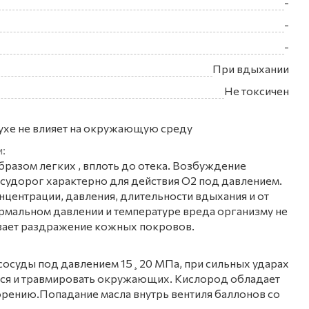
-
-
-
При вдыхании
Не токсичен
ухе не влияет на окружающую среду
:
разом легких , вплоть до отека. Возбуждение
 судорог характерно для действия О2 под давлением.
онцентрации, давления, длительности вдыхания и от
рмальном давлении и температуре вреда организму не
вает раздражение кожных покровов.
 сосуды под давлением 15¸20 МПа, при сильных ударах
ься и травмировать окружающих. Кислород обладает
рению.Попадание масла внутрь вентиля баллонов со
.