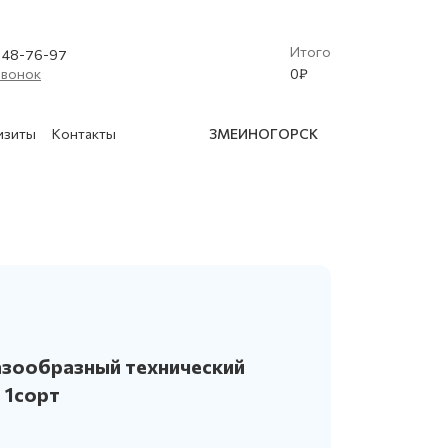
Итого
) 48-76-97
звонок
0
₽
изиты
Контакты
ЗМЕИНОГОРСК
(Криобластинг)
 освидетельствование баллонов
в
ообразный технический
нской техники
 1сорт