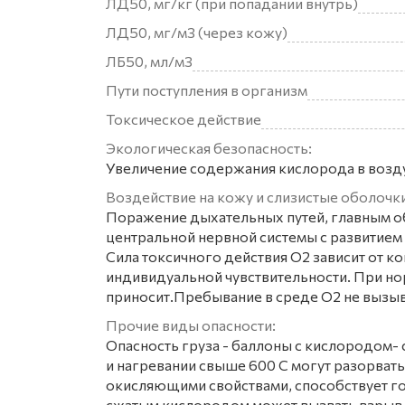
ЛД50, мг/кг (при попадании внутрь)
ЛД50, мг/м3 (через кожу)
ЛБ50, мл/м3
Пути поступления в организм
Токсическое действие
Экологическая безопасность:
Увеличение содержания кислорода в возд
Воздействие на кожу и слизистые оболочки
Поражение дыхательных путей, главным об
центральной нервной системы с развитием
Сила токсичного действия О2 зависит от к
индивидуальной чувствительности. При но
приносит.Пребывание в среде О2 не вызы
Прочие виды опасности:
Опасность груза - баллоны с кислородом-
и нагревании свыше 600 С могут разорват
окисляющими свойствами, способствует го
сжатым кислородом может вызвать взрыв