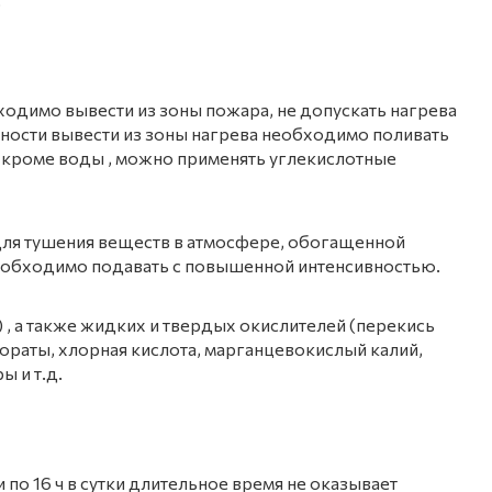
одимо вывести из зоны пожара, не допускать нагрева
ности вывести из зоны нагрева необходимо поливать
 кроме воды , можно применять углекислотные
ля тушения веществ в атмосфере, обогащенной
еобходимо подавать с повышенной интенсивностью.
, а также жидких и твердых окислителей (перекись
лораты, хлорная кислота, марганцевокислый калий,
ы и т.д.
 по 16 ч в сутки длительное время не оказывает