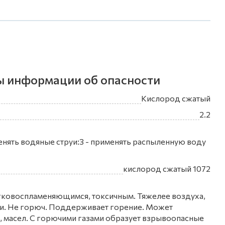
ы информации об опасности
Кислород сжатый
2.2
нять водяные струи:3 - применять распыленную воду
кислород сжатый 1072
легковоспламеняющимся, токсичным. Тяжелее воздуха,
сти. Не горюч. Поддерживает горение. Может
 масел. С горючими газами образует взрывоопасные