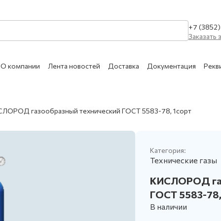
+7 (3852
Заказать 
О компании
Лента новостей
Доставка
Документация
Рекв
КАТАЛОГ УСЛУГ
ЛОРОД газообразный технический ГОСТ 5583-78, 1сорт
Очистка сухим льдом 
МЕДИЦИНСКИЕ
Сухой лёд
АЗЫ
Категория:
Ремонт и техническое
Технические газы
Обслуживание сосудо
КИСЛОРОД газ
АЗОВЫЕ СМЕСИ
Обслуживание медици
ГОСТ 5583-78,
ПИЩЕВЫЕ
В наличии