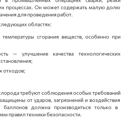
я
в
промышленных
операциях
сварки,
резки
их
процессах.
Он
может
содержать
малую
долю
ачения
для
проведения
работ.
следующих
областях:
температуры
сгорания
веществ,
особенно
при
сть
— улучшение
качества
технологических
становления;
х
отходов;
слорода
требуют
соблюдения
особых
требований
защищены
от
ударов,
загрязнений
и
воздействия
баллонов
должна
производиться
только
в
ием
правил
техники
безопасности.