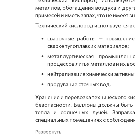
Технический
кислород
используетс
металлов,
обогащения
воздуха
и
друг
примесей
и
иметь
запах,
что
не
имеет
зн
Технический
кислород
используется
в
сварочные
работы
— повышение
сварке
тугоплавких
материалов;
металлургическая
промышленно
процессов
литья
металлов
и
их
вос
нейтрализация
химически
активны
продувание
сточных
вод.
Хранение
и
перевозка
технического
ки
безопасности.
Баллоны
должны
быть
тепла
и
солнечных
лучей.
Заправка
специальных
помещениях
с
соблюден