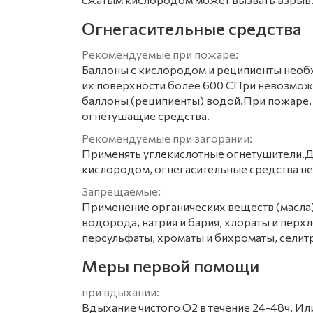
Огнегасительные средства
Рекомендуемые при пожаре:
Баллоны с кислородом и реципиенты необх
их поверхности более 600 СПри невозмож
баллоны (реципиенты) водой.При пожаре,
огнетушащие средства.
Рекомендуемые при загорании:
Применять углекислотные огнетушители.Д
кислородом, огнегасительные средства н
Запрещаемые:
Применение органических веществ (масла) 
водорода, натрия и бария, хлораты и перх
персульфаты, хроматы и бихроматы, селитр
Меры первой помощи
при вдыхании:
Вдыхание чистого О2 в течение 24-48ч. Или