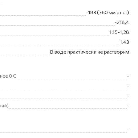
.
-183 (760 мм рт ст)
-218,4
1,15-1,28
1,43
В воде практически не растворим
нее 0 С
-
-
-
ний)
-
-