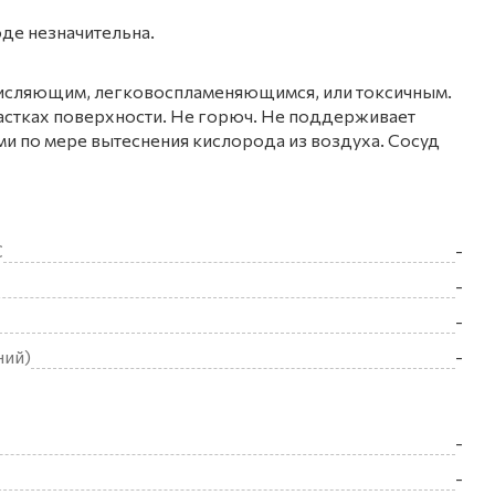
де незначительна.
 окисляющим, легковоспламеняющимся, или токсичным.
частках поверхности. Не горюч. Не поддерживает
 по мере вытеснения кислорода из воздуха. Сосуд
С
-
-
-
ний)
-
-
-