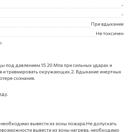
-
-
При вдыхании
Не токсичен
:
ды под давлением 15 20 Мпа при сильных ударах и
ся и травмировать окружающих.2. Вдыхание инертных
отере сознания.
еду.
 необходимо вывести из зоны пожара.Не допускать
евозможности вывести из зоны нагрева, необходимо