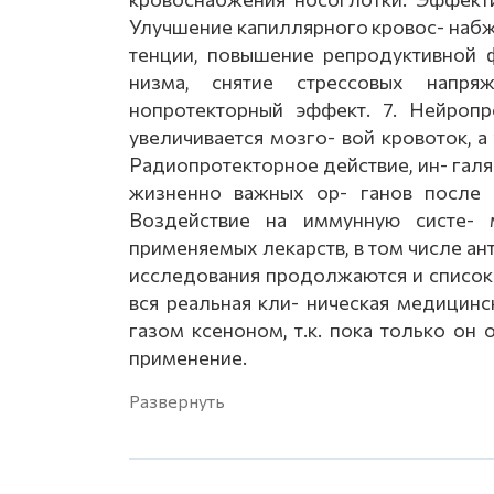
Улучшение капиллярного кровос- набже
тенции, повышение репродуктивной 
низма, снятие стрессовых напря
нопротекторный эффект. 7. Нейроп
увеличивается мозго- вой кровоток, а 
Радиопротекторное действие, ин- гал
жизненно важных ор- ганов после в
Воздействие на иммунную систе- м
применяемых лекарств, в том числе ант
исследования продолжаются и список 
вся реальная кли- ническая медицинс
газом ксеноном, т.к. пока только о
применение.