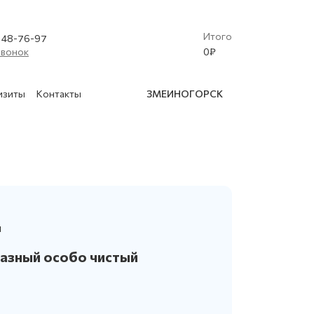
Итого
) 48-76-97
звонок
0
₽
изиты
Контакты
ЗМЕИНОГОРСК
(Криобластинг)
 освидетельствование баллонов
ы
в
азный особо чистый
нской техники