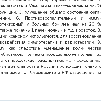
ния мозга. 4. Улучшение и восстановление по- 21
функции. 5. Улучшение общего состояния орга-
жений. 6. Противовоспалительный и имму-
ротекторный, у больных бо- лее чем на 20 %
также почечный, пече- ночный и т.д. кровоток. 8.
яции ксеноном используются, для восстановления
оздействия химиотерапии и радиотерапии. 9.
у, как следствие, уменьшение коли- чества
ибиотиков. Причем список далеко не полный, т.к.
этот продолжает расширяться. Но, к сожалению,
кая деятельность в России происходит только с
н один имеет от Фармкомитета РФ разрешение на