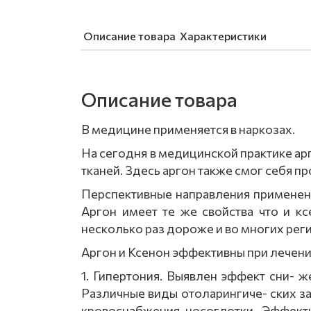
Описание товара
Характеристики
Описание товара
В медицине применяется в наркозах.
На сегодня в медицинской практике арг
тканей. Здесь аргон также смог себя п
Перспективные направления применени
Аргон имеет те же свойства что и к
несколько раз дороже и во многих рег
Аргон и Ксенон эффективны при лечен
1. Гипертония. Выявлен эффект сни- ж
Различные виды отоларингиче- ских з
кровоснабжения носоглотки. Эффекти