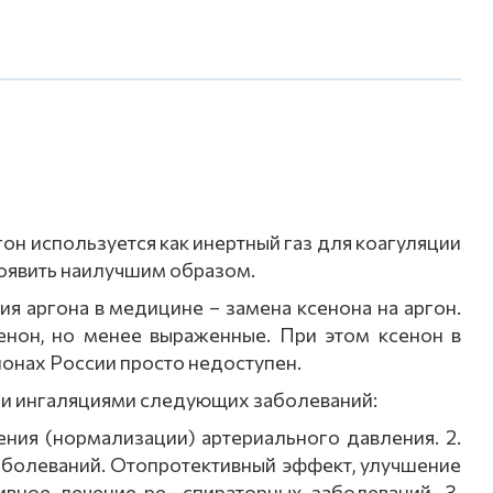
он используется как инертный газ для коагуляции
роявить наилучшим образом.
я аргона в медицине – замена ксенона на аргон.
сенон, но менее выраженные. При этом ксенон в
ионах России просто недоступен.
ии ингаляциями следующих заболеваний:
ения (нормализации) артериального давления. 2.
аболеваний. Отопротективный эффект, улучшение
вное лечение ре- спираторных заболеваний. 3.