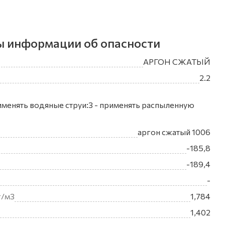
ы информации об опасности
АРГОН СЖАТЫЙ
2.2
менять водяные струи:3 - применять распыленную
аргон сжатый 1006
-185,8
-189,4
-
г/м3
1,784
1,402