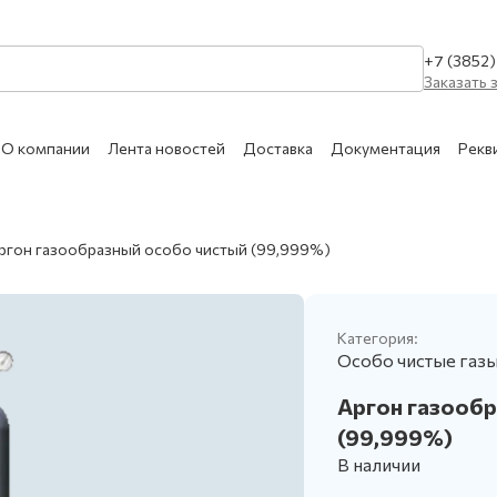
+7 (3852
Заказать 
О компании
Лента новостей
Доставка
Документация
Рекв
КАТАЛОГ УСЛУГ
ргон газообразный особо чистый (99,999%)
Очистка сухим льдом 
МЕДИЦИНСКИЕ
Сухой лёд
АЗЫ
Категория:
Ремонт и техническое
Особо чистые газ
Обслуживание сосудо
Аргон газообр
АЗОВЫЕ СМЕСИ
Обслуживание медици
(99,999%)
ПИЩЕВЫЕ
В наличии